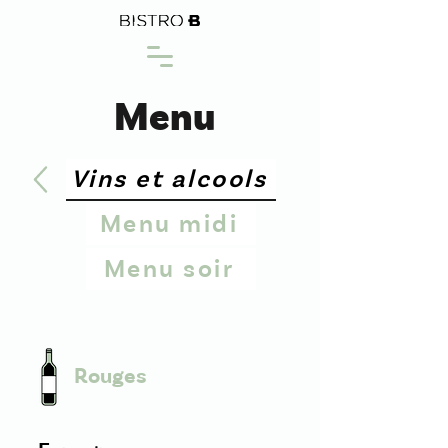
Menu
Vins et alcools
Menu midi
Menu soir
Rouges